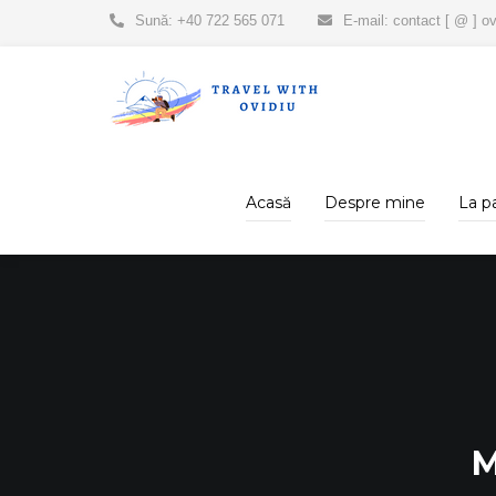
Sună: +40 722 565 071
E-mail: contact [ @ ] ov
Acasă
Despre mine
La p
M