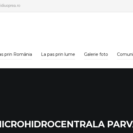
idiuoprea.ro
as prin România
La pas prin lume
Galerie foto
Comuni
ICROHIDROCENTRALA PAR