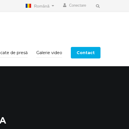
Conectare
Română
cate de presă
Galerie video
Contact
VA