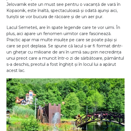
Jelovarnik este un must see pentru o vacanță de vară în
Kopaonik, este înaltă, spectaculoasă și odată ajunși aici,
turiștii se vor bucura de răcoare și de un aer pur.
Lacul Semeteš, are în spate legende care te vor uimi. În
plus, aici apare un fenomen uimitor care fascinează.
Practic apar mai multe insulițe pe care se poate păși și
care se pot deplasa. Se spune că lacul s-ar fi format dintr-
un ghețar cu milioane de ani în urmă sau prin necredința
unui preot care a muncit într-o zi de sărbătoare, pământul
s-a deschis, preotul a fost înghițit și în locul lui a apărut
acest lac.