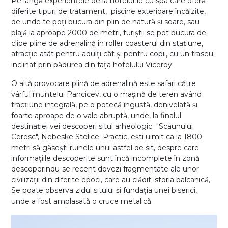
Pe lângă experiențele de la hotelurile cu spa care oferă
diferite tipuri de tratament, piscine exterioare încălzite,
de unde te poți bucura din plin de natură și soare, sau
plajă la aproape 2000 de metri, turiștii se pot bucura de
clipe pline de adrenalină în roller coasterul din stațiune,
atracție atât pentru adulți cât și pentru copii, cu un traseu
inclinat prin pădurea din fața hotelului Viceroy.
O altă provocare plină de adrenalină este safari către
vârful muntelui Pancicev, cu o mașină de teren având
tracțiune integrală, pe o potecă îngustă, denivelată și
foarte aproape de o vale abruptă, unde, la finalul
destinației vei descoperi situl arheologic "Scaunului
Ceresc", Nebeske Stolice. Practic, ești uimit ca la 1800
metri să găsești ruinele unui astfel de sit, despre care
informațiile descoperite sunt încă incomplete în zonă
descoperindu-se recent dovezi fragmentate ale unor
civilizații din diferite epoci, care au clădit istoria balcanică,
Se poate observa zidul sitului și fundația unei biserici,
unde a fost amplasată o cruce metalică.