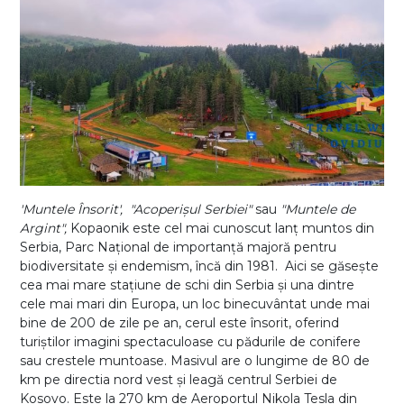
'Muntele Însorit', "Acoperișul Serbiei"
sau
"Muntele de
Argint",
Kopaonik este cel mai cunoscut lanț muntos din
Serbia, Parc Național de importanță majoră pentru
biodiversitate și endemism, încă din 1981. Aici se găsește
cea mai mare stațiune de schi din Serbia și una dintre
cele mai mari din Europa, un loc binecuvântat unde mai
bine de 200 de zile pe an, cerul este însorit, oferind
turiștilor imagini spectaculoase cu pădurile de conifere
sau crestele muntoase. Masivul are o lungime de 80 de
km pe directia nord vest și leagă centrul Serbiei de
Kosovo. Este la 270 km de Aeroportul Nikola Tesla din