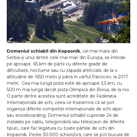
Domeniul schiabil din Kopaonik
, cel mai mare din
Serbia și unul dintre cele mai mari din Europa, se întinde
pe aproape 65 km de pârtii cu diferite grade de
dificultate, nocturne sau cu zăpadă artificială, de la o
altitudine de 1650 metri și până în vârful Pancicev, la 2017
metri. Cea mai lungă pistă este de aproape 3,5 km, cu
500 m mai lungă decât pista Olimpică din Borșa, de la noi.
O parte dintre acestea sunt acreditate de Federația
Internațională de schi, ceea ce înseamnă că se pot
organiza diferite competiții internaționale de schi alpin
sau snowboarding. Domeniul schiabil cuprinde 24 de
instalații pe cablu, telegondolă sau telescaun de diferite
tipuri,, care fac legătura cu toate pârtiile de schi din
Kopaonik. Peste 30.000 schiori/oră, care se pot bucura de