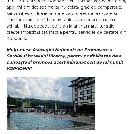
Inițial am comparat Kopaonic, cu Poiana Brașov, de la noi,
apoi mi-am dat seama că nu există grad de comparație,
sârbii întrecându-ne la toate capitolele, de la cazare și
gastronomie, până la activitățile outdoor și domeniul
schiabil. Nu degeaba, de la an la an, numărul turiștilor
crește implicit și satisfacția pentru serviciile de calitate din
Kopaonik.
Mulțumesc Asociației Naționale de Promovare a
Serbiei și hotelului Viceroy, pentru posibilitatea de a
cunoaște și promova acest minunat colț de rai numit
KOPAONIK!