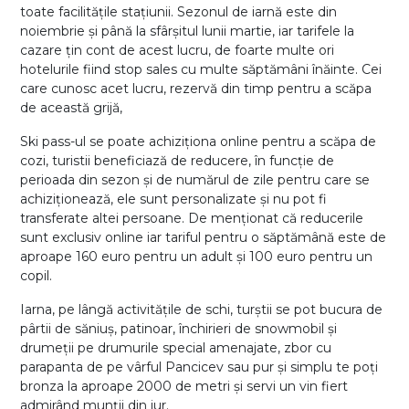
toate facilitățile stațiunii. Sezonul de iarnă este din
noiembrie și până la sfârșitul lunii martie, iar tarifele la
cazare țin cont de acest lucru, de foarte multe ori
hotelurile fiind stop sales cu multe săptămâni înăinte. Cei
care cunosc acet lucru, rezervă din timp pentru a scăpa
de această grijă,
Ski pass-ul se poate achiziționa online pentru a scăpa de
cozi, turistii beneficiază de reducere, în funcție de
perioada din sezon și de numărul de zile pentru care se
achiziționează, ele sunt personalizate și nu pot fi
transferate altei persoane. De menționat că reducerile
sunt exclusiv online iar tariful pentru o săptămână este de
aproape 160 euro pentru un adult și 100 euro pentru un
copil.
Iarna, pe lângă activitățile de schi, turștii se pot bucura de
pârtii de săniuș, patinoar, închirieri de snowmobil și
drumeții pe drumurile special amenajate, zbor cu
parapanta de pe vârful Pancicev sau pur și simplu te poți
bronza la aproape 2000 de metri și servi un vin fiert
admirând munții din jur.