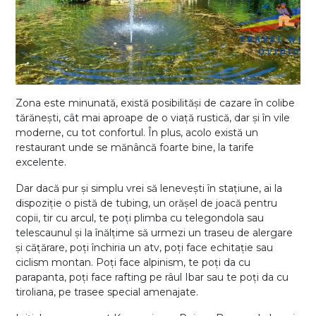
Zona este minunată, există posibilităși de cazare în colibe
tărănești, cât mai aproape de o viață rustică, dar și în vile
moderne, cu tot confortul. În plus, acolo există un
restaurant unde se mănâncă foarte bine, la tarife
excelente.
Dar dacă pur și simplu vrei să lenevești în stațiune, ai la
dispoziție o pistă de tubing, un orășel de joacă pentru
copii, tir cu arcul, te poți plimba cu telegondola sau
telescaunul și la înălțime să urmezi un traseu de alergare
și cățărare, poți închiria un atv, poți face echitație sau
ciclism montan. Poți face alpinism, te poți da cu
parapanta, poți face rafting pe râul Ibar sau te poți da cu
tiroliana, pe trasee special amenajate.