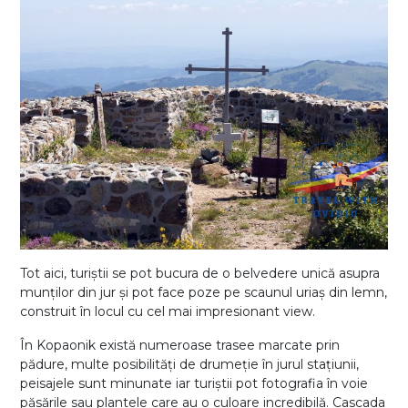
Tot aici, turiștii se pot bucura de o belvedere unică asupra
munților din jur și pot face poze pe scaunul uriaș din lemn,
construit în locul cu cel mai impresionant view.
În Kopaonik există numeroase trasee marcate prin
pădure, multe posibilități de drumeție în jurul stațiunii,
peisajele sunt minunate iar turiștii pot fotografia în voie
păsările sau plantele care au o culoare incredibilă. Cascada