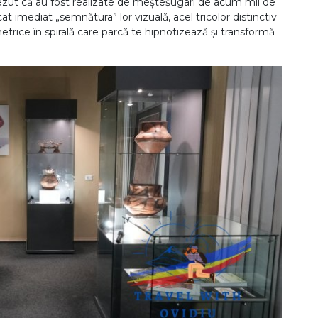
zut că au fost realizate de meșteșugari de acum mii de
t imediat „semnătura” lor vizuală, acel tricolor distinctiv
metrice în spirală care parcă te hipnotizează și transformă