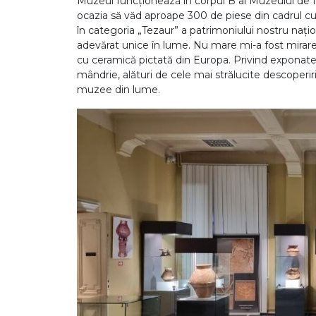
Muzeul funcționează în corpul B al Muzeului de 
ocazia să văd aproape 300 de piese din cadrul cul
în categoria „Tezaur” a patrimoniului nostru națion
adevărat unice în lume. Nu mare mi-a fost mirarea
cu ceramică pictată din Europa. Privind exponate
mândrie, alături de cele mai strălucite descoperi
muzee din lume.