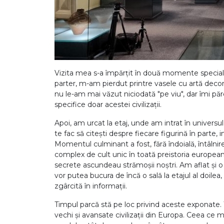
Vizita mea s-a împărțit în două momente speciale
parter, m-am pierdut printre vasele cu artă decor
nu le-am mai văzut niciodată "pe viu", dar îmi p
specifice doar acestei civilizații.
Apoi, am urcat la etaj, unde am intrat în universu
te fac să citești despre fiecare figurină în parte,
Momentul culminant a fost, fără îndoială, întâlnir
complex de cult unic în toată preistoria europeană,
secrete ascundeau strămoșii noștri. Am aflat și o v
vor putea bucura de încă o sală la etajul al doile
zgârcită în informații.
Timpul parcă stă pe loc privind aceste exponate. Te
vechi și avansate civilizații din Europa. Ceea ce m