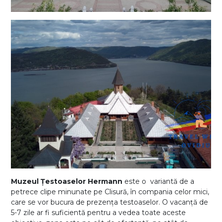
Muzeul Țestoaselor Hermann
este o variantă de a
petrece clipe minunate pe Clisură, în compania celor mici,
care se vor bucura de prezența testoaselor. O vacanță de
5-7 zile ar fi suficientă pentru a vedea toate aceste