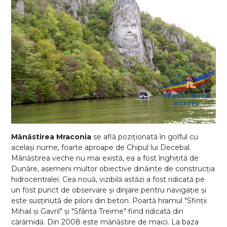
Mănăstirea Mraconia
se află poziționată în golful cu
același nume, foarte aproape de Chipul lui Decebal.
Mânăstirea veche nu mai există, ea a fost înghițită de
Dunăre, asemeni multor obiective dinăinte de construcția
hidrocentralei. Cea nouă, vizibilă astăzi a fost ridicată pe
un fost punct de observare și dirijare pentru navigație și
este susținută de piloni din beton. Poartă hramul "Sfinții
Mihail și Gavril" și "Sfânta Treime" fiind ridicată din
cărămidă. Din 2008 este mănăstire de maici. La baza