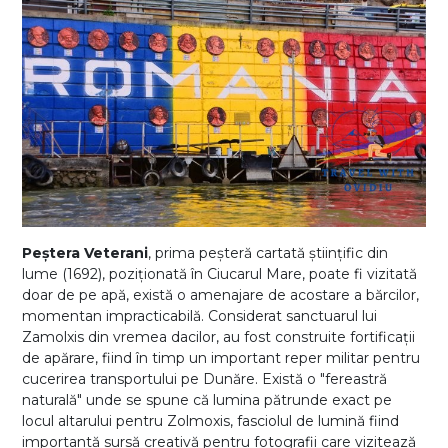
Peștera Veterani
, prima peșteră cartată științific din
lume (1692), poziționată în Ciucarul Mare, poate fi vizitată
doar de pe apă, există o amenajare de acostare a bărcilor,
momentan impracticabilă. Considerat sanctuarul lui
Zamolxis din vremea dacilor, au fost construite fortificații
de apărare, fiind în timp un important reper militar pentru
cucerirea transportului pe Dunăre. Există o "fereastră
naturală" unde se spune că lumina pătrunde exact pe
locul altarului pentru Zolmoxis, fasciolul de lumină fiind
importantă sursă creativă pentru fotografii care vizitează