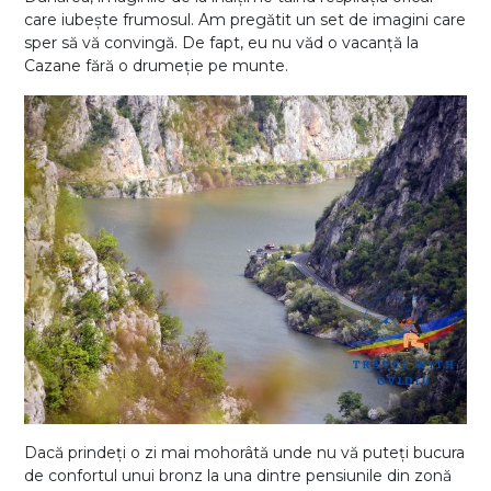
care iubește frumosul. Am pregătit un set de imagini care
sper să vă convingă. De fapt, eu nu văd o vacanță la
Cazane fără o drumeție pe munte.
Dacă prindeți o zi mai mohorâtă unde nu vă puteți bucura
de confortul unui bronz la una dintre pensiunile din zonă