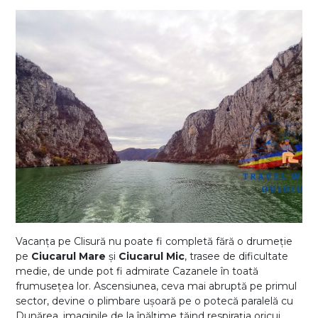
Vacanța pe Clisură nu poate fi completă fără o drumeție
pe
Ciucarul Mare
și
Ciucarul Mic
, trasee de dificultate
medie, de unde pot fi admirate Cazanele în toată
frumusețea lor. Ascensiunea, ceva mai abruptă pe primul
sector, devine o plimbare ușoară pe o potecă paralelă cu
Dunărea, imaginile de la înălțime tăind respirația oricui