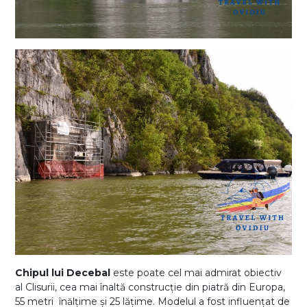
Chipul lui Decebal
este poate cel mai admirat obiectiv
al Clisurii, cea mai înaltă construcție din piatră din Europa,
55 metri înălțime și 25 lățime. Modelul a fost influențat de