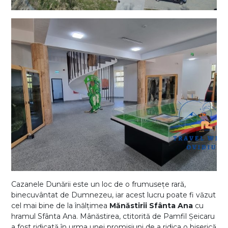
Cazanele Dunării este un loc de o frumusețe rară,
binecuvântat de Dumnezeu, iar acest lucru poate fi văzut
cel mai bine de la înălțimea
Mănăstirii Sfânta Ana
cu
hramul Sfânta Ana. Mânăstirea, ctitorită de Pamfil Șeicaru
a fost ridicată în urma unei promisiuni de a ridica o biserică