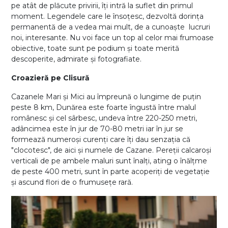
pe atât de plăcute privirii, îți intră la suflet din primul
moment. Legendele care le însoțesc, dezvoltă dorința
permanentă de a vedea mai mult, de a cunoaște lucruri
noi, interesante. Nu voi face un top al celor mai frumoase
obiective, toate sunt pe podium și toate merită
descoperite, admirate și fotografiate.
Croazieră pe Clisură
Cazanele Mari și Mici au împreună o lungime de puțin
peste 8 km, Dunărea este foarte îngustă între malul
românesc și cel sârbesc, undeva între 220-250 metri,
adâncimea este în jur de 70-80 metri iar în jur se
formează numeroși curenți care îți dau senzația că
"clocotesc", de aici și numele de Cazane. Pereții calcaroși
verticali de pe ambele maluri sunt înalți, ating o înălțme
de peste 400 metri, sunt în parte acoperiți de vegetație
și ascund flori de o frumusețe rară.