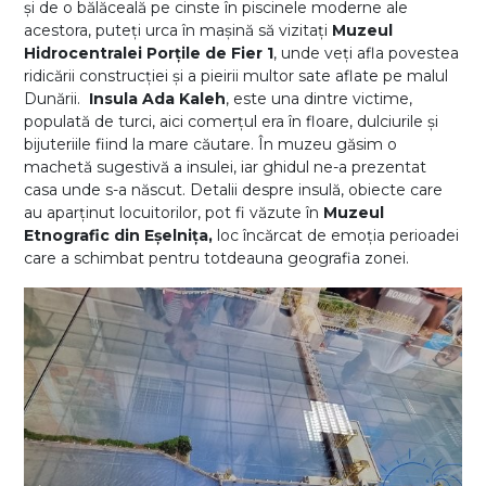
și de o bălăceală pe cinste în piscinele moderne ale
acestora, puteți urca în mașină să vizitați
Muzeul
Hidrocentralei Porțile de Fier 1
, unde veți afla povestea
ridicării construcției și a pieirii multor sate aflate pe malul
Dunării.
Insula Ada Kaleh
, este una dintre victime,
populată de turci, aici comerțul era în floare, dulciurile și
bijuteriile fiind la mare căutare. În muzeu găsim o
machetă sugestivă a insulei, iar ghidul ne-a prezentat
casa unde s-a născut. Detalii despre insulă, obiecte care
au aparținut locuitorilor, pot fi văzute în
Muzeul
Etnografic din Eșelnița,
loc încărcat de emoția perioadei
care a schimbat pentru totdeauna geografia zonei.