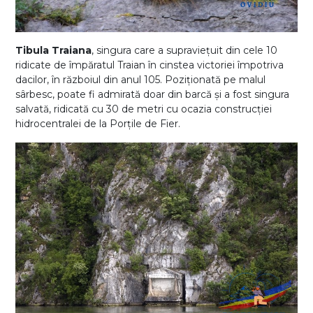
Tibula Traiana
, singura care a supraviețuit din cele 10
ridicate de împăratul Traian în cinstea victoriei împotriva
dacilor, în războiul din anul 105. Poziționată pe malul
sârbesc, poate fi admirată doar din barcă și a fost singura
salvată, ridicată cu 30 de metri cu ocazia construcției
hidrocentralei de la Porțile de Fier.