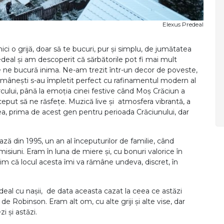
Elexus Predeal
ici o grijă, doar să te bucuri, pur și simplu, de jumătatea
edeal și am descoperit că sărbătorile pot fi mai mult
re ne bucură inima. Ne-am trezit într-un decor de poveste,
omânești s-au împletit perfect cu rafinamentul modern al
rcului, până la emoția cinei festive când Moș Crăciun a
nceput să ne răsfețe. Muzică live și atmosfera vibrantă, a
ea, prima de acest gen pentru perioada Crăciunului, dar
ză din 1995, un an al începuturilor de familie, când
isiuni. Eram în luna de miere și, cu bonuri valorice în
m că locul acesta îmi va rămâne undeva, discret, în
edeal cu nașii, de data aceasta cazat la ceea ce astăzi
 Robinson. Eram alt om, cu alte griji și alte vise, dar
i și astăzi.