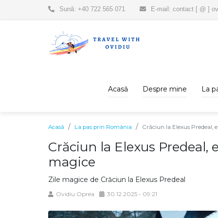
Sună: +40 722 565 071
E-mail: contact [ @ ] ov
Acasă
Despre mine
La p
Acasă
La pas prin România
Crăciun la Elexus Predeal, 
Crăciun la Elexus Predeal, 
magice
Zile magice de Crăciun la Elexus Predeal
Ovidiu Oprea
30.12.2025 - 09:21