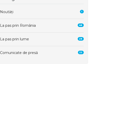
Noutăți
1
La pas prin România
48
La pas prin lume
28
Comunicate de presă
33