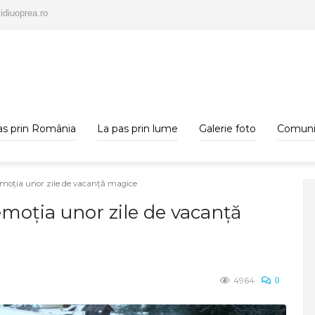
idiuoprea.ro
as prin România
La pas prin lume
Galerie foto
Comuni
emoția unor zile de vacanță magice
emoția unor zile de vacanță
4964
0