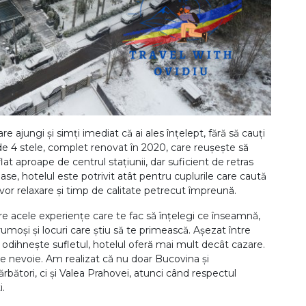
e ajungi și simți imediat că ai ales înțelept, fără să cauți
e 4 stele, complet renovat în 2020, care reușește să
t aproape de centrul stațiunii, dar suficient de retras
ase, hotelul este potrivit atât pentru cuplurile care caută
e vor relaxare și timp de calitate petrecut împreună.
re acele experiențe care te fac să înțelegi ce înseamnă,
frumoși și locuri care știu să te primească. Așezat între
ți odihnește sufletul, hotelul oferă mai mult decât cazare.
e nevoie. Am realizat că nu doar Bucovina și
bători, ci și Valea Prahovei, atunci când respectul
i.