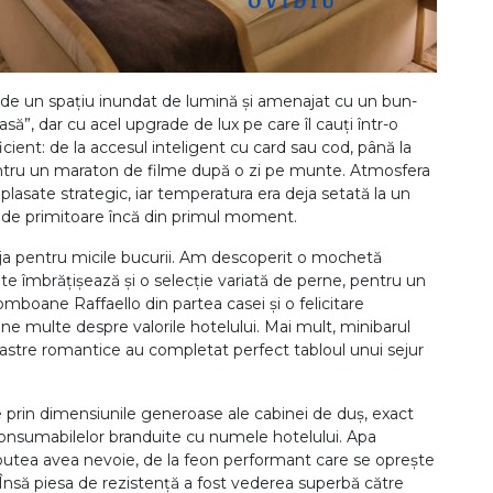
de un spațiu inundat de lumină și amenajat cu un bun-
ă”, dar cu acel upgrade de lux pe care îl cauți într-o
icient: de la accesul inteligent cu card sau cod, până la
ntru un maraton de filme după o zi pe munte. Atmosfera
plasate strategic, iar temperatura era deja setată la un
l de primitoare încă din primul moment.
ija pentru micile bucurii. Am descoperit o mochetă
te îmbrățișează și o selecție variată de perne, pentru un
boane Raffaello din partea casei și o felicitare
ne multe despre valorile hotelului. Mai mult, minibarul
noastre romantice au completat perfect tabloul unui sejur
e prin dimensiunile generoase ale cabinei de duș, exact
 consumabilelor branduite cu numele hotelului. Apa
 ai putea avea nevoie, de la feon performant care se oprește
 Însă piesa de rezistență a fost vederea superbă către