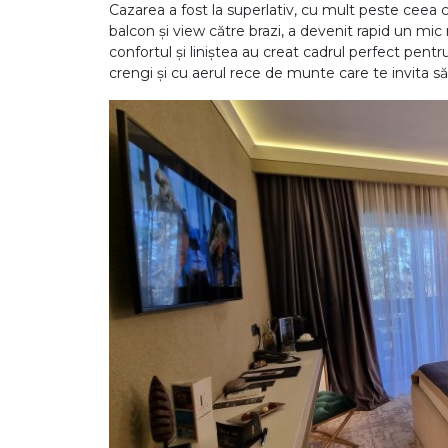
Cazarea a fost la superlativ, cu mult peste ceea 
balcon și view către brazi, a devenit rapid un mic
confortul și liniștea au creat cadrul perfect pentr
crengi și cu aerul rece de munte care te invita să