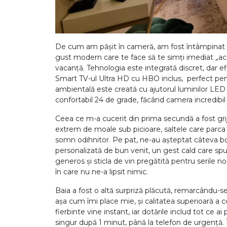
De cum am pășit în cameră, am fost întâmpinat 
gust modern care te face să te simți imediat „acas
vacanță. Tehnologia este integrată discret, dar ef
Smart TV-ul Ultra HD cu HBO inclus, perfect pe
ambientală este creată cu ajutorul luminilor LED 
confortabil 24 de grade, făcând camera incredibi
Ceea ce m-a cucerit din prima secundă a fost gr
extrem de moale sub picioare, saltele care parca 
somn odihnitor. Pe pat, ne-au așteptat câteva bom
personalizată de bun venit, un gest cald care spu
generos și sticla de vin pregătită pentru serile 
în care nu ne-a lipsit nimic.
Baia a fost o altă surpriză plăcută, remarcându-s
așa cum îmi place mie, și calitatea superioară a
fierbinte vine instant, iar dotările includ tot ce
singur după 1 minut, până la telefon de urgență.