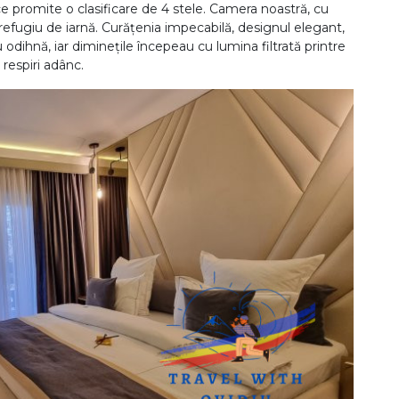
ce promite o clasificare de 4 stele. Camera noastră, cu
 refugiu de iarnă. Curățenia impecabilă, designul elegant,
u odihnă, iar diminețile începeau cu lumina filtrată printre
 respiri adânc.