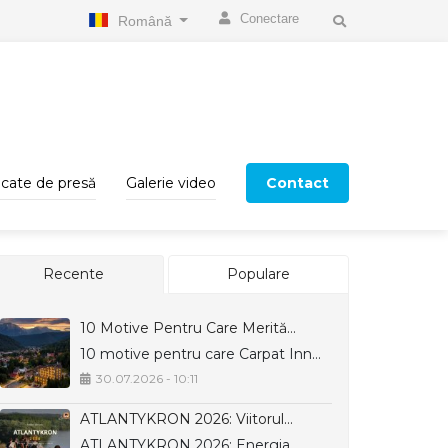
Conectare
Română
cate de presă
Galerie video
Contact
Recente
Populare
10 Motive Pentru Care Merită…
10 motive pentru care Carpat Inn…
30.07.2026 - 10:11
ATLANTYKRON 2026: Viitorul…
ATLANTYKRON 2026: Energia