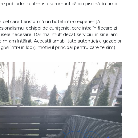
 care poți admira atmosfera romantică din piscină în timp
e cel care transformă un hotel într-o experiență
ionalismul echipei de curățenie, care intra în fiecare zi
sele necesare. Dar mai mult decât serviciul în sine, am
re m-am întâlnit. Această amabilitate autentică a gazdelor
i găsi într-un loc și motivul principal pentru care te simți