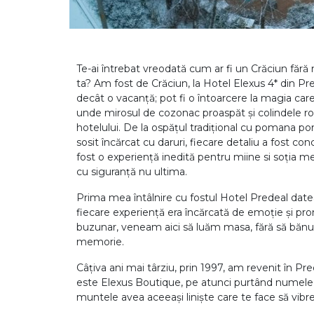
Te-ai întrebat vreodată cum ar fi un Crăciun fără n
ta? Am fost de Crăciun, la Hotel Elexus 4* din Pr
decât o vacanță; pot fi o întoarcere la magia ca
unde mirosul de cozonac proaspăt și colindele r
hotelului. De la ospățul tradițional cu pomana po
sosit încărcat cu daruri, fiecare detaliu a fost co
fost o experiență inedită pentru miine si soția m
cu siguranță nu ultima.
Prima mea întâlnire cu fostul Hotel Predeal datea
fiecare experiență era încărcată de emoție și prom
buzunar, veneam aici să luăm masa, fără să bănui
memorie.
Câțiva ani mai târziu, prin 1997, am revenit în Pr
este Elexus Boutique, pe atunci purtând numele de
muntele avea aceeași liniște care te face să vibrez