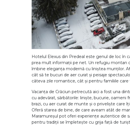
Hotelul Elexus din Predeal este genul de loc în car
prea mult informații pe net. Un refugiu montan d
îmbine eleganța modernă cu liniștea munților. Afla
cât să te bucuri de aer curat și peisaje spectaculo
câteva zile romantice, cât și pentru familiile car
Vacanța de Crăciun petrecută aici a fost una dint
cu adevărat, sărbătorile: liniște, bucurie, oameni 
brazi, cu aer curat de munte și o priveliște care î
Oferă starea de bine, de care aveam atât de mar
Maramureșul pot oferi experiențe autentice de săr
pentru tradiții se împletește cu grija față de turișt