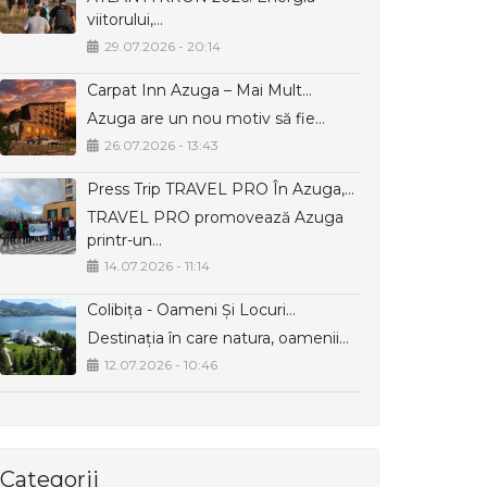
viitorului,…
29.07.2026 - 20:14
Carpat Inn Azuga – Mai Mult…
Azuga are un nou motiv să fie…
26.07.2026 - 13:43
Press Trip TRAVEL PRO În Azuga,…
TRAVEL PRO promovează Azuga
printr-un…
14.07.2026 - 11:14
Colibița - Oameni Și Locuri…
Destinația în care natura, oamenii…
12.07.2026 - 10:46
Categorii