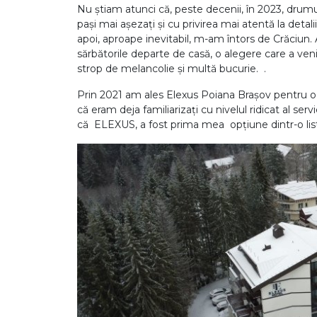
Nu știam atunci că, peste decenii, în 2023, drumu
pași mai așezați și cu privirea mai atentă la detali
apoi, aproape inevitabil, m-am întors de Crăciun
sărbătorile departe de casă, o alegere care a ve
strop de melancolie și multă bucurie. .
Prin 2021 am ales Elexus Poiana Brașov pentru o 
că eram deja familiarizați cu nivelul ridicat al serv
că ELEXUS, a fost prima mea opțiune dintr-o list