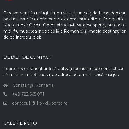
Bine ați venit în refugiul meu virtual, un colț de lume dedicat
pasiunii care îmi definește existența: călătoriile și fotografiile.
Mă numesc Ovidiu Oprea și vă invit să descoperiți, prin ochii
mei, frumusețea inegalabilă a României și magia destinațiilor
de pe întregul glob.
DETALII DE CONTACT
Foarte recomandat ar fi să utilizați formularul de contact sau
să-mi transmiteți mesaj pe adresa de e-mail scrisă mai jos.
Constanța, România
+40 722 565 071
contact [ @ ] ovidiuoprea.ro
GALERIE FOTO