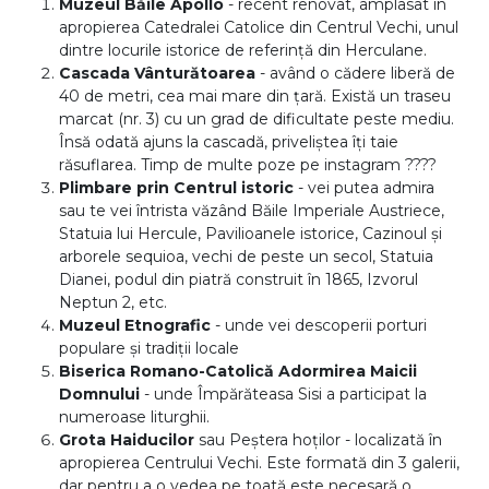
Muzeul Băile Apollo
- recent renovat, amplasat în
apropierea Catedralei Catolice din Centrul Vechi, unul
dintre locurile istorice de referință din Herculane.
Cascada Vânturătoarea
- având o cădere liberă de
40 de metri, cea mai mare din țară. Există un traseu
marcat (nr. 3) cu un grad de dificultate peste mediu.
Însă odată ajuns la cascadă, priveliștea îți taie
răsuflarea. Timp de multe poze pe instagram ????
Plimbare prin Centrul istoric
- vei putea admira
sau te vei întrista văzând Băile Imperiale Austriece,
Statuia lui Hercule, Pavilioanele istorice, Cazinoul și
arborele sequioa, vechi de peste un secol, Statuia
Dianei, podul din piatră construit în 1865, Izvorul
Neptun 2, etc.
Muzeul Etnografic
- unde vei descoperii porturi
populare și tradiții locale
Biserica Romano-Catolică Adormirea Maicii
Domnului
- unde Împărăteasa Sisi a participat la
numeroase liturghii.
Grota Haiducilor
sau Peștera hoților - localizată în
apropierea Centrului Vechi. Este formată din 3 galerii,
dar pentru a o vedea pe toată este necesară o