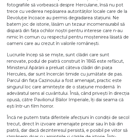
fotografiile să vorbească despre Herculane, însă nu pot
trece cu vederea nepăsarea autorităților locale care de la
Revoluție încoace au permis degradarea stațiunii. Ne
batem joc de istorie, lăsăm un tezaur incomensurabil să
dispară din fața ochilor noștri pentru interese care n-au
nimic în comun cu respectul pentru moștenirea lăsată de
oameni care au crezut în valorile românești.
Lucrurile încep să se miște, sunt clădiri care sunt
renovate, podul de piatră construit în 1865 este refăcut,
Ministerul Apărării a preluat câteva clădiri din piața
Hercules, dar sunt încercări timide cu jumătate de pas.
Parcul din fața Cazinoului a fost amenajat, practic este
singurul loc care amintește de o stațiune modernă în
adevăratul sens al cuvântului. Însă, când privești în direcția
opusă, către Pavilionul Băilor Imperiale, îți dai seama că
ești într-un film horror.
Încă ne putem trata diferitele afecțiuni în condiții de secol
trecut, direct în izvoare amenajate precar sau în băi din
piatră, dar dacă dezinteresul persistă, e posibil pe viitor să
rămânem doar cu amintirile și cărțile de istorie. Într-