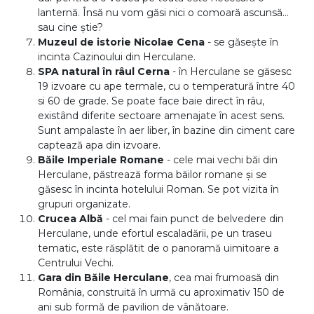
lanternă. Însă nu vom găsi nici o comoară ascunsă…
sau cine știe?
Muzeul de istorie Nicolae Cena
- se găsește în
incinta Cazinoului din Herculane.
SPA natural în râul Cerna
- în Herculane se găsesc
19 izvoare cu ape termale, cu o temperatură între 40
si 60 de grade. Se poate face baie direct în râu,
existând diferite sectoare amenajate în acest sens.
Sunt ampalaste în aer liber, în bazine din ciment care
captează apa din izvoare.
Băile Imperiale Romane
- cele mai vechi băi din
Herculane, păstrează forma băilor romane și se
găsesc în incinta hotelului Roman. Se pot vizita în
grupuri organizate.
Crucea Albă
- cel mai fain punct de belvedere din
Herculane, unde efortul escaladării, pe un traseu
tematic, este răsplătit de o panoramă uimitoare a
Centrului Vechi.
Gara din Băile Herculane
, cea mai frumoasă din
România, construită în urmă cu aproximativ 150 de
ani sub formă de pavilion de vânătoare.