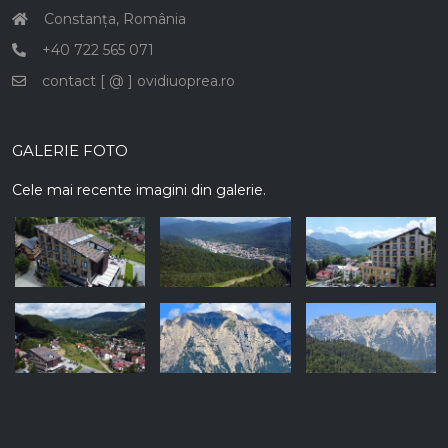
Constanța, România
+40 722 565 071
contact [ @ ] ovidiuoprea.ro
GALERIE FOTO
Cele mai recente imagini din galerie.