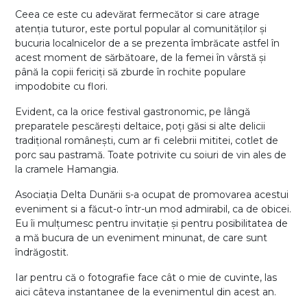
Ceea ce este cu adevărat fermecător si care atrage
atenția tuturor, este portul popular al comunităților și
bucuria localnicelor de a se prezenta îmbrăcate astfel în
acest moment de sărbătoare, de la femei în vârstă și
până la copii fericiți să zburde în rochite populare
impodobite cu flori.
Evident, ca la orice festival gastronomic, pe lângă
preparatele pescărești deltaice, poți găsi si alte delicii
tradițional românești, cum ar fi celebrii mititei, cotlet de
porc sau pastramă. Toate potrivite cu soiuri de vin ales de
la cramele Hamangia.
Asociația Delta Dunării s-a ocupat de promovarea acestui
eveniment si a făcut-o într-un mod admirabil, ca de obicei.
Eu îi mulțumesc pentru invitație și pentru posibilitatea de
a mă bucura de un eveniment minunat, de care sunt
îndrăgostit.
Iar pentru că o fotografie face cât o mie de cuvinte, las
aici câteva instantanee de la evenimentul din acest an.