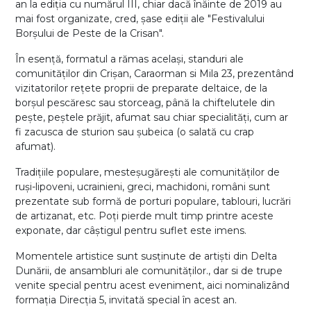
an la ediția cu numărul III, chiar dacă înăinte de 2019 au
mai fost organizate, cred, șase ediții ale "Festivalului
Borșului de Peste de la Crisan".
În esență, formatul a rămas același, standuri ale
comunităților din Crișan, Caraorman si Mila 23, prezentând
vizitatorilor rețete proprii de preparate deltaice, de la
borșul pescăresc sau storceag, până la chiftelutele din
pește, peștele prăjit, afumat sau chiar specialități, cum ar
fi zacusca de sturion sau șubeica (o salată cu crap
afumat).
Tradițiile populare, mesteșugărești ale comunităților de
ruși-lipoveni, ucrainieni, greci, machidoni, români sunt
prezentate sub formă de porturi populare, tablouri, lucrări
de artizanat, etc. Poți pierde mult timp printre aceste
exponate, dar câștigul pentru suflet este imens.
Momentele artistice sunt susținute de artiști din Delta
Dunării, de ansambluri ale comunităților., dar si de trupe
venite special pentru acest eveniment, aici nominalizând
formația Direcția 5, invitată special în acest an.