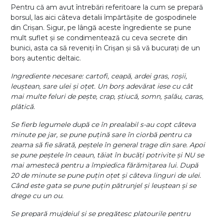
Pentru că am avut întrebări referitoare la cum se prepară
borsul, las aici câteva detalii împărtășite de gospodinele
din Crișan. Sigur, pe lângă aceste îngrediente se pune
mult suflet și se condimentează cu ceva secrete din
bunici, asta ca să reveniți în Crișan și să vă bucurați de un
borș autentic deltaic.
Ingrediente necesare: cartofi, ceapă, ardei gras, roșii,
leuștean, sare ulei și oțet. Un borș adevărat iese cu cât
mai multe feluri de pește, crap, știucă, somn, șalău, caras,
plătică.
Se fierb legumele după ce în prealabil s-au copt câteva
minute pe jar, se pune puțină sare în ciorbă pentru ca
zeama să fie sărată, peștele în general trage din sare. Apoi
se pune peștele în ceaun, tăiat în bucăți potrivite și NU se
mai amestecă pentru a împiedica fărămițarea lui. După
20 de minute se pune puțin oțet și câteva linguri de ulei.
Când este gata se pune puțin pătrunjel și leuștean și se
drege cu un ou.
Se prepară mujdeiul și se pregătesc platourile pentru