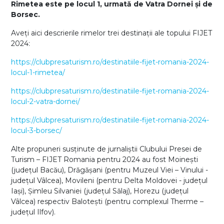
Rimetea este pe locul 1, urmată de Vatra Dornei și de
Borsec.
Aveți aici descrierile rimelor trei destinații ale topului FIJET
2024:
https://clubpresaturism.ro/destinatiile-fijet-romania-2024-
locul-1-rimetea/
https://clubpresaturism.ro/destinatiile-fijet-romania-2024-
locul-2-vatra-dornei/
https://clubpresaturism.ro/destinatiile-fijet-romania-2024-
locul-3-borsec/
Alte propuneri susținute de jurnaliștii Clubului Presei de
Turism – FIJET Romania pentru 2024 au fost Moinești
(județul Bacău), Drăgășani (pentru Muzeul Viei – Vinului -
județul Vâlcea), Movileni (pentru Delta Moldovei - județul
Iași), Șimleu Silvaniei (județul Sălaj), Horezu (județul
Vâlcea) respectiv Balotești (pentru complexul Therme –
județul Ilfov).