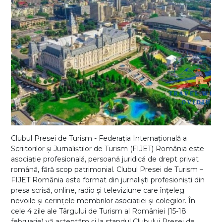
Clubul Presei de Turism - Federația Internațională a
Scriitorilor și Jurnaliștilor de Turism (FIJET) România este
asociație profesională, persoană juridică de drept privat
română, fără scop patrimonial. Clubul Presei de Turism –
FIJET România este format din jurnaliști profesioniști din
presa scrisă, online, radio și televiziune care înțeleg
nevoile și cerințele membrilor asociației și colegilor. În
cele 4 zile ale Târgului de Turism al României (15-18
februarie) vă așteptăm și la standul Clubului Presei de