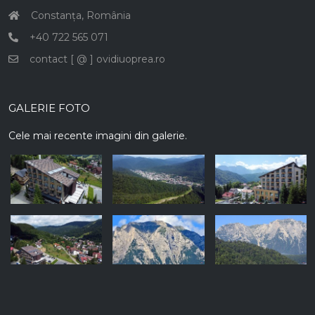
Constanța, România
+40 722 565 071
contact [ @ ] ovidiuoprea.ro
GALERIE FOTO
Cele mai recente imagini din galerie.