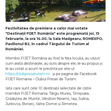
Festivitatea de premiere a celor mai votate
"Destinaţii FIJET România" este programată joi, 15
februarie, la ora 14.00, la Sala Madgearu, ROMEXPO,
Pavilionul B2, în cadrul Târgului de Turism al
României.
Membrii FIJET România au fost la fața locului, au văzut
cum arată destinațiile, au scris despre ele, le-au propus și
le-au votat și acum le prezintă pe site-ul
https://clubpresaturism.ro
și pe pagina de Facebook
FIJET Romania – Clubul Presei de Turism.
Iată care sunt cele 10 destinații selectate de către
membrii FIJET Romania: Târgu Mureș, Timișoara,
Grădiștea de Munte, Vânători-Neamț, Iași, Sulina,
Jurilovca, Borsec, Vatra Dornei și Rimetea.