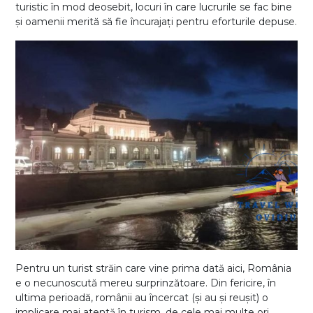
turistic în mod deosebit, locuri în care lucrurile se fac bine
și oamenii merită să fie încurajați pentru eforturile depuse.
Pentru un turist străin care vine prima dată aici, România
e o necunoscută mereu surprinzătoare. Din fericire, în
ultima perioadă, românii au încercat (și au și reușit) o
implicare mai atentă în turism, de cele mai multe ori,