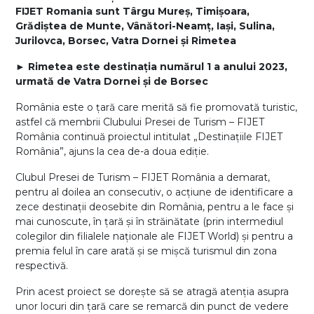
FIJET Romania sunt Târgu Mureș, Timișoara,
Grădiștea de Munte, Vânători-Neamț, Iași, Sulina,
Jurilovca, Borsec, Vatra Dornei și Rimetea
►
Rimetea este destinația numărul 1 a anului 2023,
urmată de Vatra Dornei și de Borsec
România este o țară care merită să fie promovată turistic,
astfel că membrii Clubului Presei de Turism – FIJET
România continuă proiectul intitulat „Destinațiile FIJET
România”, ajuns la cea de-a doua ediție.
Clubul Presei de Turism – FIJET România a demarat,
pentru al doilea an consecutiv, o acțiune de identificare a
zece destinații deosebite din România, pentru a le face și
mai cunoscute, în țară și în străinătate (prin intermediul
colegilor din filialele naționale ale FIJET World) și pentru a
premia felul în care arată și se mișcă turismul din zona
respectivă.
Prin acest proiect se dorește să se atragă atenția asupra
unor locuri din țară care se remarcă din punct de vedere